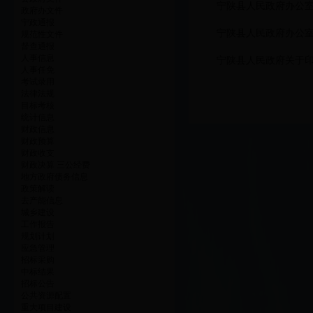
宁陕县人民政府办公室
政府办文件
宁政通报
宁陕县人民政府办公
规范性文件
督查通报
人事信息
宁陕县人民政府关于
人事任免
考试录用
法律法规
目标考核
统计信息
财政信息
财政预算
财政收支
财政决算 三公经费
地方政府债务信息
政策解读
去产能信息
城乡建设
工作报告
规划计划
应急管理
招标采购
中标结果
招标公告
公共资源配置
重大项目建设