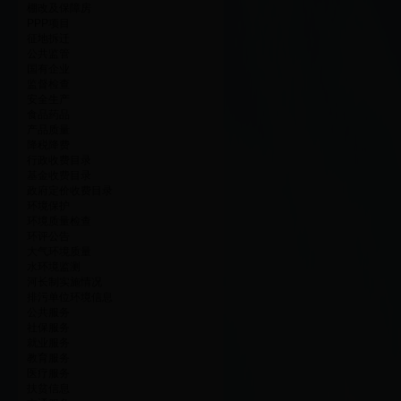
棚改及保障房
PPP项目
征地拆迁
公共监管
国有企业
监督检查
安全生产
食品药品
产品质量
降税降费
行政收费目录
基金收费目录
政府定价收费目录
环境保护
环境质量检查
环评公告
大气环境质量
水环境监测
河长制实施情况
排污单位环境信息
公共服务
社保服务
就业服务
教育服务
医疗服务
扶贫信息