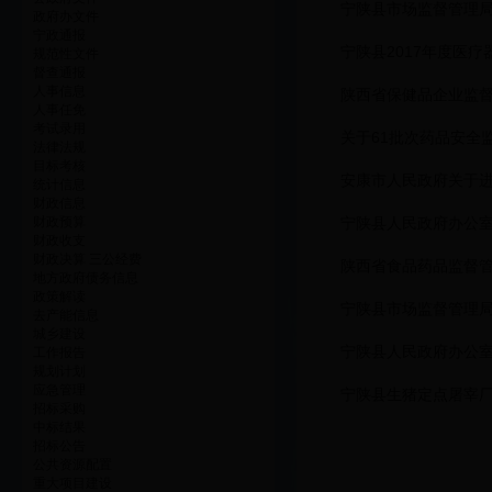
宁陕县市场监督管理局
政府办文件
宁政通报
宁陕县2017年度医
规范性文件
督查通报
人事信息
陕西省保健品企业监
人事任免
考试录用
关于61批次药品安全
法律法规
目标考核
安康市人民政府关于
统计信息
财政信息
财政预算
宁陕县人民政府办公
财政收支
财政决算 三公经费
陕西省食品药品监督
地方政府债务信息
政策解读
宁陕县市场监督管理局
去产能信息
城乡建设
宁陕县人民政府办公
工作报告
规划计划
应急管理
宁陕县生猪定点屠宰厂2
招标采购
中标结果
招标公告
公共资源配置
重大项目建设