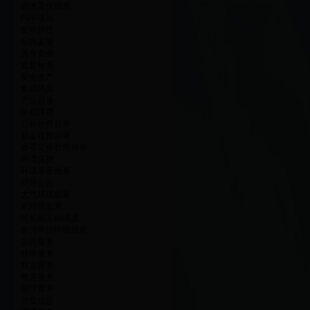
棚改及保障房
PPP项目
征地拆迁
公共监管
国有企业
监督检查
安全生产
食品药品
产品质量
降税降费
行政收费目录
基金收费目录
政府定价收费目录
环境保护
环境质量检查
环评公告
大气环境质量
水环境监测
河长制实施情况
排污单位环境信息
公共服务
社保服务
就业服务
教育服务
医疗服务
扶贫信息