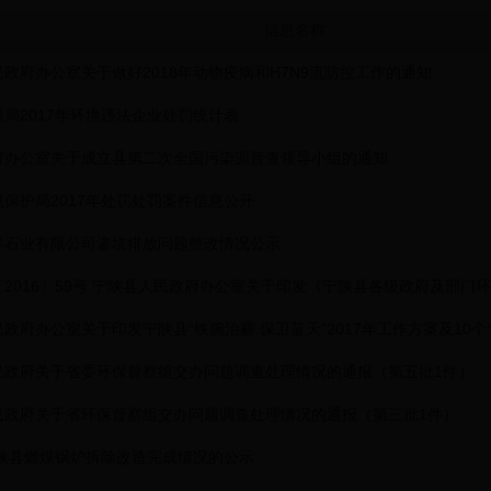
信息名称
政府办公室关于做好2018年动物疫病和H7N9流防控工作的通知
局2017年环境违法企业处罚统计表
府办公室关于成立县第二次全国污染源普查领导小组的通知
保护局2017年处罚处罚案件信息公开
洋石业有限公司渗坑排放问题整改情况公示
2016〕59号 宁陕县人民政府办公室关于印发《宁陕县各级政府及部门环境
政府办公室关于印发宁陕县“铁腕治霾.保卫蓝天”2017年工作方案及10个专
民政府关于省委环保督察组交办问题调查处理情况的通报（第五批1件）
民政府关于省环保督察组交办问题调查处理情况的通报（第三批1件）
宁陕县燃煤锅炉拆除改造完成情况的公示