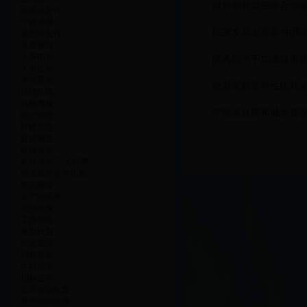
政府和社会资本合作项
政府办文件
宁政通报
国家发展改革委 中国
规范性文件
督查通报
人事信息
国务院关于加强城市
人事任免
考试录用
政府采购竞争性磋商
法律法规
目标考核
宁陕县住房和城乡建设
统计信息
财政信息
财政预算
财政收支
财政决算 三公经费
地方政府债务信息
政策解读
去产能信息
城乡建设
工作报告
规划计划
应急管理
招标采购
中标结果
招标公告
公共资源配置
重大项目建设