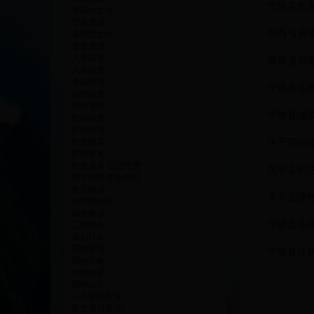
宁陕县筒
政府办文件
宁政通报
陕西省房
规范性文件
督查通报
人事信息
陕西省房
人事任免
考试录用
宁陕县住
法律法规
目标考核
宁陕县城
统计信息
财政信息
财政预算
关于四亩地
财政收支
财政决算 三公经费
关于县司
地方政府债务信息
政策解读
关于元潭
去产能信息
城乡建设
宁陕县住
工作报告
规划计划
应急管理
宁陕县住
招标采购
中标结果
招标公告
公共资源配置
重大项目建设