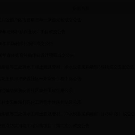
信息名称
星片区棚户区改造项目单一来源采购成交公告
18年造林补贴作业设计项目成交公告
18年新场村绿化项目成交公告
18年森林抚育补贴作业设计项目成交公告
地集镇等三处供水工程土建及管材、净水设备采购项目3标段成交变更公告
县龙王镇河坪安置社区一期室外工程中标公告
亩地镇柴家关安置社区室外工程结果公示
庄村太阳能路灯亮化工程竞争性谈判结果公示
地集镇等三处供水工程土建及管材、净水设备采购项目（1-3标 段）成交
安置点防洪河堤工程采购项目（第二次）成交公告