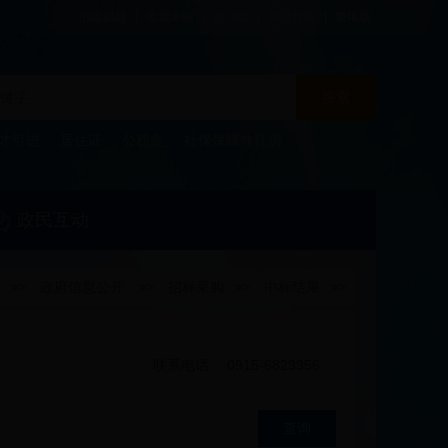
旧版回顾
|
收藏本站
|
移动版
|
网站导航
|
繁体版
搜索
才引进
居住证
公积金
社保保障性住房
政民互动
>>
政府信息公开
>>
招标采购
>>
中标结果
>>
联系电话： 0915-6823356
查询