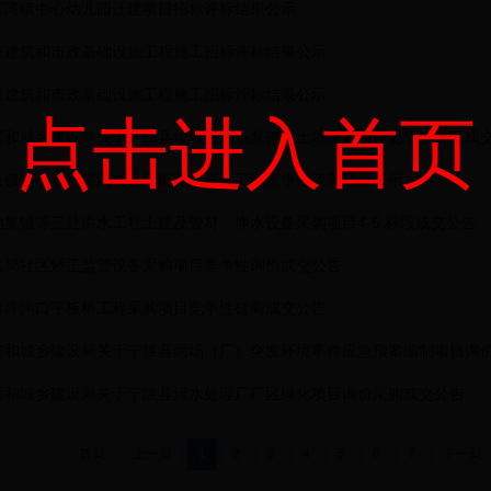
车湾镇中心幼儿园迁建项目招标评标结果公示
屋建筑和市政基础设施工程施工招标评标结果公示
屋建筑和市政基础设施工程施工招标评标结果公示
点击进入首页
房和城乡建设局关于宁陕县垃圾处理场浆砌挡土墙采购项目竞争性磋商成
关镇狮子坝、寨沟村太阳能路灯亮化工程竞争性谈判结果公示
集镇等三处供水工程土建及管材、净水设备采购项目4-5 标段成交公告
法局社区矫正监管设备采购项目竞争性询价成交公告
村坪沟口平板桥工程采购项目竞争性磋商成交公告
房和城乡建设局关于宁陕县两场（厂）突发环境事件应急预案编制项目询
房和城乡建设局关于宁陕县污水处理厂厂区绿化项目询价采购成交公告
首页
上一页
1
2
3
4
5
6
7
下一页