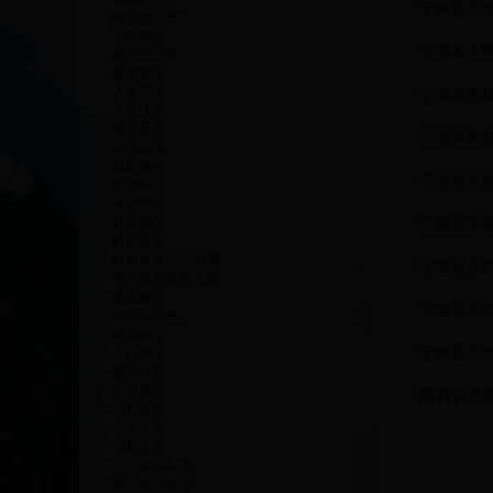
宁陕县市
政府办文件
宁政通报
宁陕县人
规范性文件
督查通报
人事信息
宁陕县市
人事任免
考试录用
宁陕县市
法律法规
目标考核
宁陕县人
统计信息
财政信息
财政预算
宁陕县市
财政收支
财政决算 三公经费
宁陕县人
地方政府债务信息
政策解读
宁陕县人
去产能信息
城乡建设
宁陕县市场
工作报告
规划计划
应急管理
陕西省质
招标采购
中标结果
招标公告
公共资源配置
重大项目建设