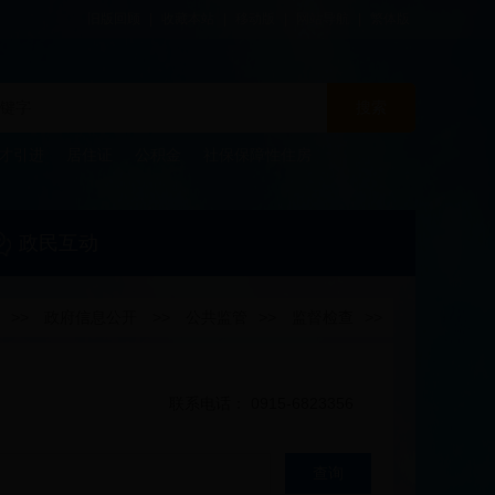
旧版回顾
|
收藏本站
|
移动版
|
网站导航
|
繁体版
搜索
才引进
居住证
公积金
社保保障性住房
政民互动
>>
政府信息公开
>>
公共监管
>>
监督检查
>>
联系电话： 0915-6823356
查询