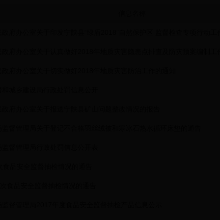
信息名称
政府办公室关于印发宁陕县“绿盾2018”自然保护区 监督检查专项行动
民政府办公室关于认真做好2018年地质灾害隐患点排查及防灾预案编制工
民政府办公室关于切实做好2018年地质灾害防治工作的通知
房和城乡建设局行政处罚信息公开
民政府办公室关于报送宁陕县矿山问题整改情况的报告
场监督管理局关于登记不合格羽丝绒被和寒冰石热水循环床垫的通告
场监督管理局行政处罚信息公开表
批次食品安全监督抽检情况的通告
批次食品安全监督抽检情况的通告
监督管理局2017年度食品安全监督抽检产品信息公示