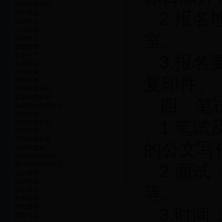
棚改及保障房
2.报
PPP项目
征地拆迁
公共监管
室。
国有企业
监督检查
安全生产
3.报
食品药品
产品质量
复印件。
降税降费
行政收费目录
基金收费目录
四、笔
政府定价收费目录
环境保护
1.笔
环境质量检查
环评公告
大气环境质量
的公文写
水环境监测
河长制实施情况
排污单位环境信息
2.面
公共服务
社保服务
等。
就业服务
教育服务
医疗服务
3.时
扶贫信息