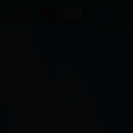
宁陕县人
邮编：711
陕公网安