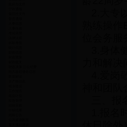
龄22周
政府办文件
宁政通报
2.大
规范性文件
督查通报
熟练操作
人事信息
人事任免
考试录用
位会务服
法律法规
目标考核
3.身
统计信息
财政信息
财政预算
力和解决
财政收支
财政决算 三公经费
4.爱
地方政府债务信息
政策解读
去产能信息
神和团队
城乡建设
工作报告
规划计划
三、报
应急管理
招标采购
1.报名
中标结果
招标公告
公共资源配置
休日除外），
重大项目建设