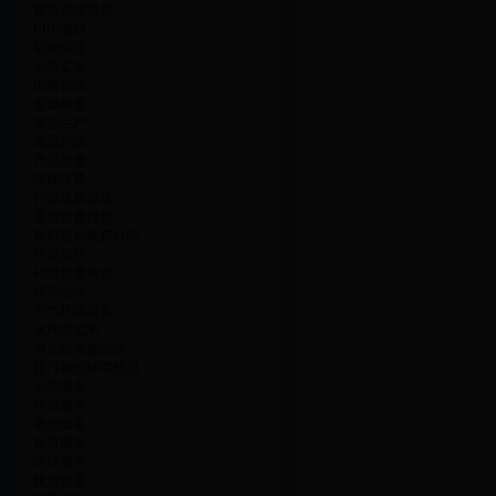
棚改及保障房
PPP项目
征地拆迁
公共监管
国有企业
监督检查
安全生产
食品药品
产品质量
降税降费
行政收费目录
基金收费目录
政府定价收费目录
环境保护
环境质量检查
环评公告
大气环境质量
水环境监测
河长制实施情况
排污单位环境信息
公共服务
社保服务
就业服务
教育服务
医疗服务
扶贫信息