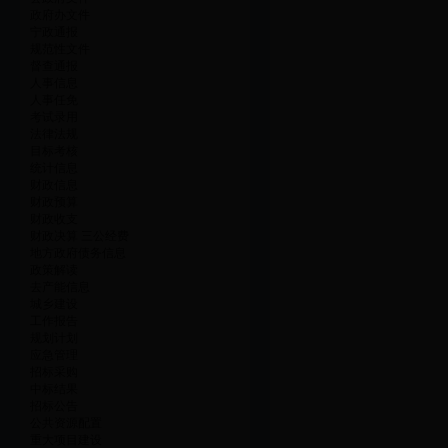
政府办文件
宁政通报
规范性文件
督查通报
人事信息
人事任免
考试录用
法律法规
目标考核
统计信息
财政信息
财政预算
财政收支
财政决算 三公经费
地方政府债务信息
政策解读
去产能信息
城乡建设
工作报告
规划计划
应急管理
招标采购
中标结果
招标公告
公共资源配置
重大项目建设