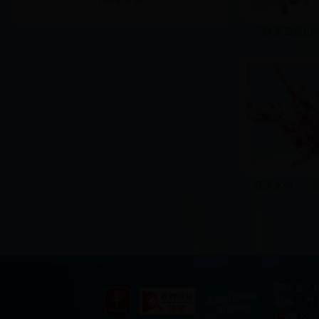
宁陕第四届山
花美水绿，宁
宁陕县人
邮编：711
陕公网安